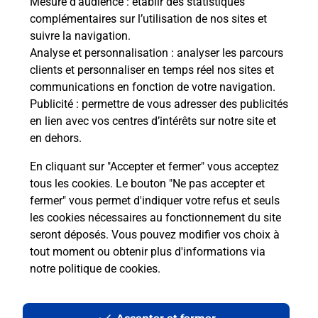
Mesure d’audience
: établir des statistiques
Le lien s'ouvre dans un nouvel onglet
complémentaires sur l’utilisation de nos sites et
Boîte aux lettres La Poste
suivre la navigation.
Analyse et personnalisation
: analyser les parcours
Prochaine collecte du courrier
samedi
à
08h30
clients et personnaliser en temps réel nos sites et
19 Grande Rue
communications en fonction de votre navigation.
70100
Montureux Et Prantigny
Publicité
: permettre de vous adresser des publicités
en lien avec vos centres d’intérêts sur notre site et
Itinéraire
en dehors.
En cliquant sur "Accepter et fermer" vous acceptez
tous les cookies. Le bouton "Ne pas accepter et
Localiser
Liste Boîtes aux lettres
Haute-Saône
fermer" vous permet d'indiquer votre refus et seuls
Montureux Et Prantigny
les cookies nécessaires au fonctionnement du site
seront déposés. Vous pouvez modifier vos choix à
tout moment ou obtenir plus d'informations via
notre politique de cookies
.
Plan du site
Accessibilité : partiellement conforme