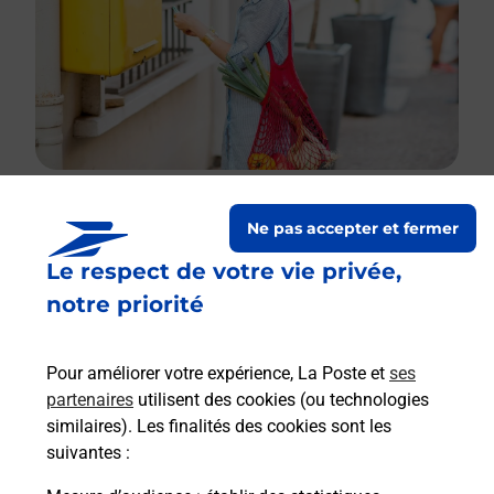
Ne pas accepter et fermer
Le lien s'ouvre dans un nouvel onglet
Le respect de votre vie privée,
Boîte aux lettres La Poste
notre priorité
Prochaine collecte du courrier
samedi
à
08h30
5 Rue De La Gillotte
Pour améliorer votre expérience, La Poste et
ses
70100
Montureux Et Prantigny
partenaires
utilisent des cookies (ou technologies
similaires). Les finalités des cookies sont les
Itinéraire
suivantes :