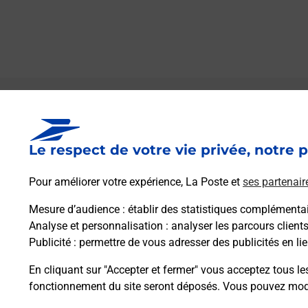
Le lien s'ouvre dans un nouvel onglet
Boîte aux lettres La Poste
Le respect de votre vie privée, notre p
Prochaine collecte du courrier
lundi
à
08h00
1 Rue De Mondon
Pour améliorer votre expérience, La Poste et
ses partenair
70230
Montbozon
Mesure d’audience
: établir des statistiques complémentair
Analyse et personnalisation
: analyser les parcours client
Itinéraire
Publicité
: permettre de vous adresser des publicités en lie
En cliquant sur "Accepter et fermer" vous acceptez tous le
fonctionnement du site seront déposés. Vous pouvez modi