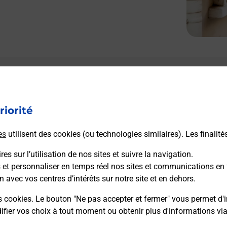
Le lien s'ouvre dans un nouvel onglet
Boîte aux lettres La Poste
riorité
Prochaine collecte du courrier
lundi
à
14h00
3 Rue Des Chennevieres
es
utilisent des cookies (ou technologies similaires). Les finalité
70230
Montbozon
es sur l’utilisation de nos sites et suivre la navigation.
s et personnaliser en temps réel nos sites et communications en 
Itinéraire
n avec vos centres d’intérêts sur notre site et en dehors.
s cookies. Le bouton "Ne pas accepter et fermer" vous permet d'i
fier vos choix à tout moment ou obtenir plus d'informations vi