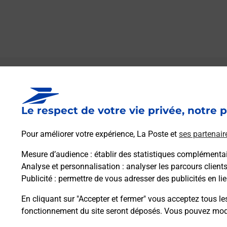
Le lien s'ouvre dans un nouvel onglet
Boîte aux lettres La Poste
Le respect de votre vie privée, notre p
Collecte du courrier aujourd'hui à
08h30
1 Grande Rue
Pour améliorer votre expérience, La Poste et
ses partenair
70120
Mont Saint Leger
Mesure d’audience
: établir des statistiques complémentair
Analyse et personnalisation
: analyser les parcours client
Itinéraire
Publicité
: permettre de vous adresser des publicités en lie
En cliquant sur "Accepter et fermer" vous acceptez tous le
fonctionnement du site seront déposés. Vous pouvez modi