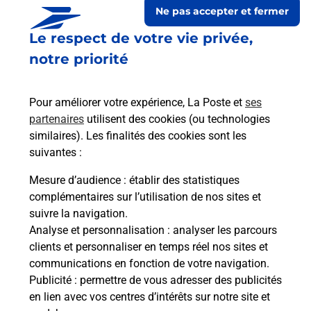
Ne pas accepter et fermer
Le respect de votre vie privée,
notre priorité
Pour améliorer votre expérience, La Poste et
ses
partenaires
utilisent des cookies (ou technologies
similaires). Les finalités des cookies sont les
Le lien s'ouvre dans un nouvel onglet
Boîte aux lettres La Poste
suivantes :
Mesure d’audience
: établir des statistiques
Prochaine collecte du courrier
vendredi
à
complémentaires sur l’utilisation de nos sites et
08h30
suivre la navigation.
1 Place De L Eglise
Analyse et personnalisation
: analyser les parcours
70120
Melin
clients et personnaliser en temps réel nos sites et
communications en fonction de votre navigation.
Itinéraire
Publicité
: permettre de vous adresser des publicités
en lien avec vos centres d’intérêts sur notre site et