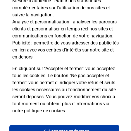
Mesure d’audience
: établir des statistiques
Le lien s'ouvre dans un nouvel onglet
complémentaires sur l’utilisation de nos sites et
Boîte aux lettres La Poste
suivre la navigation.
Analyse et personnalisation
: analyser les parcours
Collecte du courrier aujourd'hui à
08h30
clients et personnaliser en temps réel nos sites et
4 Place De La Mairie
communications en fonction de votre navigation.
70000
Mailley Et Chazelot
Publicité
: permettre de vous adresser des publicités
en lien avec vos centres d’intérêts sur notre site et
Itinéraire
en dehors.
En cliquant sur "Accepter et fermer" vous acceptez
tous les cookies. Le bouton "Ne pas accepter et
Localiser
Liste Boîtes aux lettres
Haute-Saône
fermer" vous permet d'indiquer votre refus et seuls
Mailley Et Chazelot
les cookies nécessaires au fonctionnement du site
seront déposés. Vous pouvez modifier vos choix à
tout moment ou obtenir plus d'informations via
notre politique de cookies
.
Plan du site
Accessibilité : partiellement conforme