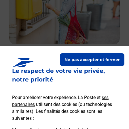
Ne pas accepter et fermer
Le lien s'ouvre dans un nouvel onglet
Le respect de votre vie privée,
Boîte aux lettres La Poste
notre priorité
Collecte du courrier aujourd'hui à
08h30
2 Place Des Tilleuls
Pour améliorer votre expérience, La Poste et
ses
70000
Mailley Et Chazelot
partenaires
utilisent des cookies (ou technologies
similaires). Les finalités des cookies sont les
Itinéraire
suivantes :