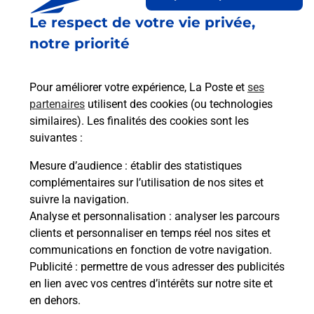
Le lien s'ouvre dans un nouvel onglet
Le respect de votre vie privée,
Boîte aux Lettres La Poste
notre priorité
Collecte du courrier aujourd'hui à
08h00
1 Rue De La Mechelle
Pour améliorer votre expérience, La Poste et
ses
70200
Magny Vernois
partenaires
utilisent des cookies (ou technologies
similaires). Les finalités des cookies sont les
Itinéraire
suivantes :
Mesure d’audience
: établir des statistiques
Le lien s'ouvre dans un nouvel onglet
complémentaires sur l’utilisation de nos sites et
Boîte aux lettres La Poste
suivre la navigation.
Analyse et personnalisation
: analyser les parcours
Collecte du courrier aujourd'hui à
08h30
clients et personnaliser en temps réel nos sites et
2 Rue De Vouhenans
communications en fonction de votre navigation.
70200
Magny Vernois
Publicité
: permettre de vous adresser des publicités
en lien avec vos centres d’intérêts sur notre site et
Itinéraire
en dehors.