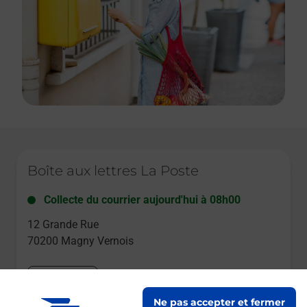
Le lien s'ouvre dans un nouvel onglet
Boîte aux lettres La Poste
Collecte du courrier aujourd'hui à
08h00
12 Grande Rue
70200
Magny Vernois
Itinéraire
Ne pas accepter et fermer