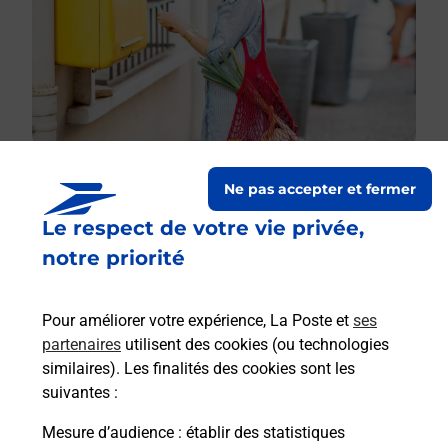
Ne pas accepter et fermer
Le respect de votre vie privée,
Le lien s'ouvre dans un nouvel onglet
Boîte aux lettres La Poste
notre priorité
Prochaine collecte du courrier
lundi
à
08h30
Pour améliorer votre expérience, La Poste et
ses
8 Place De La Fontaine
partenaires
utilisent des cookies (ou technologies
70200
Lomont
similaires). Les finalités des cookies sont les
suivantes :
Itinéraire
Mesure d’audience
: établir des statistiques