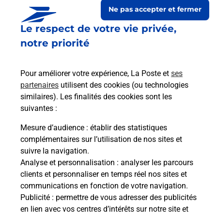
Ne pas accepter et fermer
Le respect de votre vie privée,
notre priorité
Pour améliorer votre expérience, La Poste et
ses
partenaires
utilisent des cookies (ou technologies
similaires). Les finalités des cookies sont les
suivantes :
Le lien s'ouvre dans un nouvel onglet
Boîte aux lettres La Poste
Mesure d’audience
: établir des statistiques
complémentaires sur l’utilisation de nos sites et
Collecte du courrier aujourd'hui à
08h30
suivre la navigation.
6 Rue De Dole
Analyse et personnalisation
: analyser les parcours
70100
Le Tremblois
clients et personnaliser en temps réel nos sites et
communications en fonction de votre navigation.
Itinéraire
Publicité
: permettre de vous adresser des publicités
en lien avec vos centres d’intérêts sur notre site et