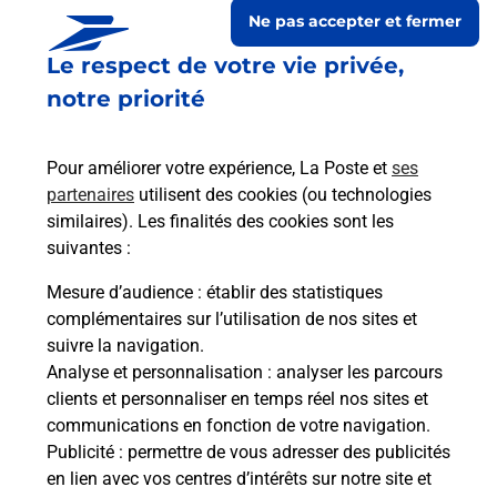
Ne pas accepter et fermer
Le respect de votre vie privée,
notre priorité
Pour améliorer votre expérience, La Poste et
ses
partenaires
utilisent des cookies (ou technologies
similaires). Les finalités des cookies sont les
suivantes :
Le lien s'ouvre dans un nouvel onglet
Boîte aux lettres La Poste
Mesure d’audience
: établir des statistiques
complémentaires sur l’utilisation de nos sites et
Prochaine collecte du courrier
samedi
à
08h30
suivre la navigation.
21 Rue Des Fontaines
Analyse et personnalisation
: analyser les parcours
70000
Le Magnoray
clients et personnaliser en temps réel nos sites et
communications en fonction de votre navigation.
Itinéraire
Publicité
: permettre de vous adresser des publicités
en lien avec vos centres d’intérêts sur notre site et