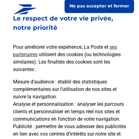
Ne pas accepter et fermer
Le respect de votre vie privée,
notre priorité
Pour améliorer votre expérience, La Poste et
ses
partenaires
utilisent des cookies (ou technologies
similaires). Les finalités des cookies sont les
suivantes :
Le lien s'ouvre dans un nouvel onglet
Boîte aux lettres La Poste
Mesure d’audience
: établir des statistiques
complémentaires sur l’utilisation de nos sites et
Prochaine collecte du courrier
lundi
à
08h30
suivre la navigation.
1 Rue Du Lavoir
Analyse et personnalisation
: analyser les parcours
70120
La Quarte
clients et personnaliser en temps réel nos sites et
communications en fonction de votre navigation.
Itinéraire
Publicité
: permettre de vous adresser des publicités
en lien avec vos centres d’intérêts sur notre site et