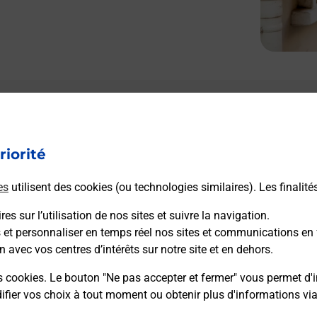
Le lien s'ouvre dans un nouvel onglet
L
Boîte aux lettres La Poste
riorité
Collecte du courrier aujourd'hui à
08h30
1 Rue Du Crochot
es
utilisent des cookies (ou technologies similaires). Les finalité
70600
Framont
es sur l’utilisation de nos sites et suivre la navigation.
s et personnaliser en temps réel nos sites et communications en 
Itinéraire
n avec vos centres d’intérêts sur notre site et en dehors.
s cookies. Le bouton "Ne pas accepter et fermer" vous permet d'i
fier vos choix à tout moment ou obtenir plus d'informations vi