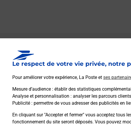
Le lien s'ouvre dans un nouvel onglet
Boîte aux lettres La Poste
Le respect de votre vie privée, notre p
Collecte du courrier aujourd'hui à
08h30
10 Grande Rue
Pour améliorer votre expérience, La Poste et
ses partenair
70600
Framont
Mesure d’audience
: établir des statistiques complémentair
Analyse et personnalisation
: analyser les parcours client
Itinéraire
Publicité
: permettre de vous adresser des publicités en lie
En cliquant sur "Accepter et fermer" vous acceptez tous le
fonctionnement du site seront déposés. Vous pouvez modi