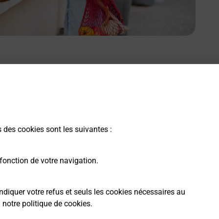
e lien s'ouvre dans un nouvel onglet
Boîte aux lettres La Poste
Collecte du courrier aujourd'hui à
08h30
4 Le Crochot
s des cookies sont les suivantes :
70600
Framont
fonction de votre navigation.
Itinéraire
ndiquer votre refus et seuls les cookies nécessaires au
a
notre politique de cookies
.