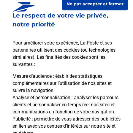
Ne pas accepter et fermer
Le lien s'ouvre dans un nouvel onglet
Le respect de votre vie privée,
Boîte aux lettres La Poste
notre priorité
Prochaine collecte du courrier
lundi
à
08h30
3 Rue Du Paradis
Pour améliorer votre expérience, La Poste et
ses
70160
Fleurey Les Faverney
partenaires
utilisent des cookies (ou technologies
similaires). Les finalités des cookies sont les
Itinéraire
suivantes :
Mesure d’audience
: établir des statistiques
Le lien s'ouvre dans un nouvel onglet
complémentaires sur l’utilisation de nos sites et
Boîte aux lettres La Poste
suivre la navigation.
Analyse et personnalisation
: analyser les parcours
Prochaine collecte du courrier
lundi
à
08h30
clients et personnaliser en temps réel nos sites et
6 Grande Rue
communications en fonction de votre navigation.
70160
Fleurey Les Faverney
Publicité
: permettre de vous adresser des publicités
en lien avec vos centres d’intérêts sur notre site et
Itinéraire