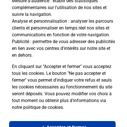
Mesure d’audience
: établir des statistiques
Le lien s'ouvre dans un nouvel onglet
complémentaires sur l’utilisation de nos sites et
Boîte aux lettres La Poste
suivre la navigation.
Analyse et personnalisation
: analyser les parcours
Collecte du courrier aujourd'hui à
08h30
clients et personnaliser en temps réel nos sites et
1 Rue Des Vosges
communications en fonction de votre navigation.
70120
Combeaufontaine
Publicité
: permettre de vous adresser des publicités
en lien avec vos centres d’intérêts sur notre site et
Itinéraire
en dehors.
En cliquant sur "Accepter et fermer" vous acceptez
tous les cookies. Le bouton "Ne pas accepter et
Localiser
Liste Boîtes aux lettres
Haute-Saône
fermer" vous permet d'indiquer votre refus et seuls
Combeaufontaine
les cookies nécessaires au fonctionnement du site
seront déposés. Vous pouvez modifier vos choix à
tout moment ou obtenir plus d'informations via
notre politique de cookies
.
Plan du site
Accessibilité : partiellement conforme