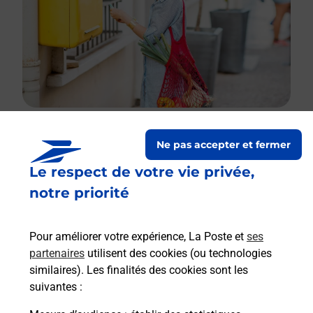
Ne pas accepter et fermer
Le lien s'ouvre dans un nouvel onglet
Le respect de votre vie privée,
Boîte aux lettres La Poste
notre priorité
Collecte du courrier aujourd'hui à
11h30
36 Grande Rue
Pour améliorer votre expérience, La Poste et
ses
70120
Combeaufontaine
partenaires
utilisent des cookies (ou technologies
similaires). Les finalités des cookies sont les
Itinéraire
suivantes :