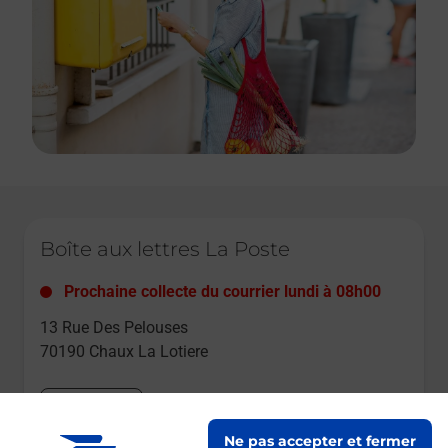
Le lien s'ouvre dans un nouvel onglet
Boîte aux lettres La Poste
Prochaine collecte du courrier
lundi
à
08h00
13 Rue Des Pelouses
70190
Chaux La Lotiere
Itinéraire
Ne pas accepter et fermer