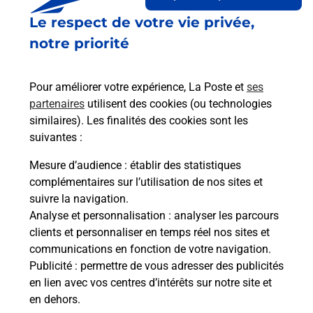
Le lien s'ouvre dans un nouvel onglet
Le respect de votre vie privée,
Boîte aux lettres La Poste
notre priorité
Prochaine collecte du courrier
lundi
à
08h00
10 Rue De Boulot
Pour améliorer votre expérience, La Poste et
ses
70190
Chaux La Lotiere
partenaires
utilisent des cookies (ou technologies
similaires). Les finalités des cookies sont les
Itinéraire
suivantes :
Mesure d’audience
: établir des statistiques
Le lien s'ouvre dans un nouvel onglet
complémentaires sur l’utilisation de nos sites et
Boîte aux Lettres La Poste
suivre la navigation.
Analyse et personnalisation
: analyser les parcours
Prochaine collecte du courrier
lundi
à
08h00
clients et personnaliser en temps réel nos sites et
2 Rue De Boult
communications en fonction de votre navigation.
70190
Chaux La Lotiere
Publicité
: permettre de vous adresser des publicités
en lien avec vos centres d’intérêts sur notre site et
Itinéraire
en dehors.