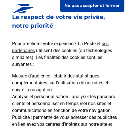
Ne pas accepter et fermer
Le respect de votre vie privée,
notre priorité
Pour améliorer votre expérience, La Poste et
ses
partenaires
utilisent des cookies (ou technologies
similaires). Les finalités des cookies sont les
suivantes :
Le lien s'ouvre dans un nouvel onglet
Boîte aux lettres La Poste
Mesure d’audience
: établir des statistiques
complémentaires sur l’utilisation de nos sites et
Prochaine collecte du courrier
samedi
à
08h30
suivre la navigation.
22 Rue Des Fontaines
Analyse et personnalisation
: analyser les parcours
70240
Chateney
clients et personnaliser en temps réel nos sites et
communications en fonction de votre navigation.
Itinéraire
Publicité
: permettre de vous adresser des publicités
en lien avec vos centres d’intérêts sur notre site et