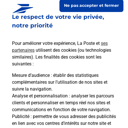
Ne pas accepter et fermer
Le respect de votre vie privée,
notre priorité
Pour améliorer votre expérience, La Poste et
ses
partenaires
utilisent des cookies (ou technologies
similaires). Les finalités des cookies sont les
suivantes :
Le lien s'ouvre dans un nouvel onglet
Boîte aux Lettres La Poste
Mesure d’audience
: établir des statistiques
complémentaires sur l’utilisation de nos sites et
Prochaine collecte du courrier
samedi
à
08h30
suivre la navigation.
16 Rue Saint Antoine
Analyse et personnalisation
: analyser les parcours
70500
Betaucourt
clients et personnaliser en temps réel nos sites et
communications en fonction de votre navigation.
Itinéraire
Publicité
: permettre de vous adresser des publicités
en lien avec vos centres d’intérêts sur notre site et