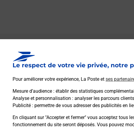
Le lien s'ouvre dans un nouvel onglet
Boîte aux lettres La Poste
Le respect de votre vie privée, notre p
Prochaine collecte du courrier
samedi
à
08h30
Pour améliorer votre expérience, La Poste et
ses partenair
Rue Des Cannes
70000
Auxon
Mesure d’audience
: établir des statistiques complémentair
Analyse et personnalisation
: analyser les parcours client
Publicité
: permettre de vous adresser des publicités en lie
Itinéraire
En cliquant sur "Accepter et fermer" vous acceptez tous le
fonctionnement du site seront déposés. Vous pouvez modi