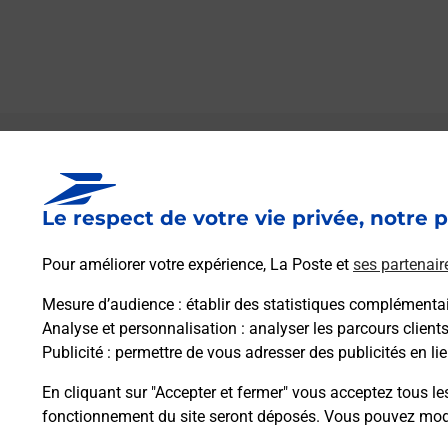
Le lien s'ouvre dans un nouvel onglet
Boîte aux lettres La Poste
Le respect de votre vie privée, notre p
Prochaine collecte du courrier
lundi
à
08h30
3 Place De La Mairie
Pour améliorer votre expérience, La Poste et
ses partenair
70120
Arbecey
Mesure d’audience
: établir des statistiques complémentair
Analyse et personnalisation
: analyser les parcours client
Itinéraire
Publicité
: permettre de vous adresser des publicités en lie
En cliquant sur "Accepter et fermer" vous acceptez tous le
fonctionnement du site seront déposés. Vous pouvez modi