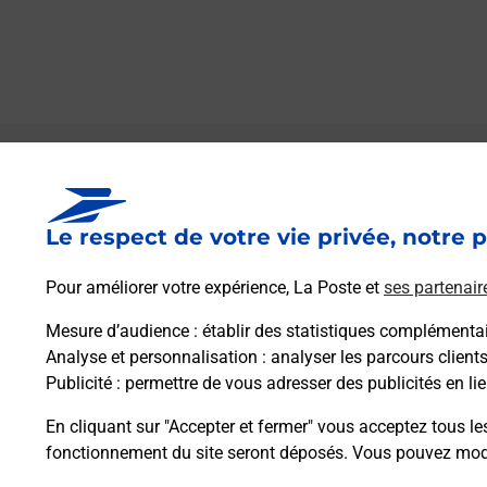
Le lien s'ouvre dans un nouvel onglet
Boîte aux lettres La Poste
Le respect de votre vie privée, notre p
Prochaine collecte du courrier
lundi
à
08h30
10 Route De Saint Remy
Pour améliorer votre expérience, La Poste et
ses partenair
70210
Anchenoncourt Et Chazel
Mesure d’audience
: établir des statistiques complémentair
Analyse et personnalisation
: analyser les parcours client
Itinéraire
Publicité
: permettre de vous adresser des publicités en lie
En cliquant sur "Accepter et fermer" vous acceptez tous le
fonctionnement du site seront déposés. Vous pouvez modi