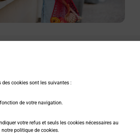
e lien s'ouvre dans un nouvel onglet
Boîte aux Lettres La Poste
Prochaine collecte du courrier
lundi
à
08h30
1 Route De Chazel
s des cookies sont les suivantes :
70210
Anchenoncourt Et Chazel
fonction de votre navigation.
Itinéraire
ndiquer votre refus et seuls les cookies nécessaires au
a
notre politique de cookies
.