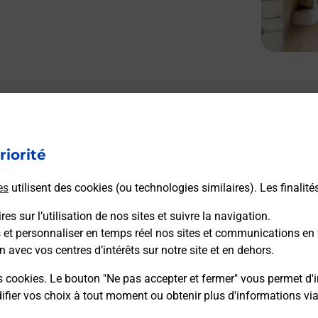
Le lien s'ouvre dans un nouvel onglet
L
Boîte aux Lettres La Poste
riorité
Prochaine collecte du courrier
lundi
à
08h30
1 Place De La Mairie
es
utilisent des cookies (ou technologies similaires). Les finalité
70210
Anchenoncourt Et Chazel
es sur l’utilisation de nos sites et suivre la navigation.
s et personnaliser en temps réel nos sites et communications en 
Itinéraire
n avec vos centres d’intérêts sur notre site et en dehors.
s cookies. Le bouton "Ne pas accepter et fermer" vous permet d'i
fier vos choix à tout moment ou obtenir plus d'informations vi