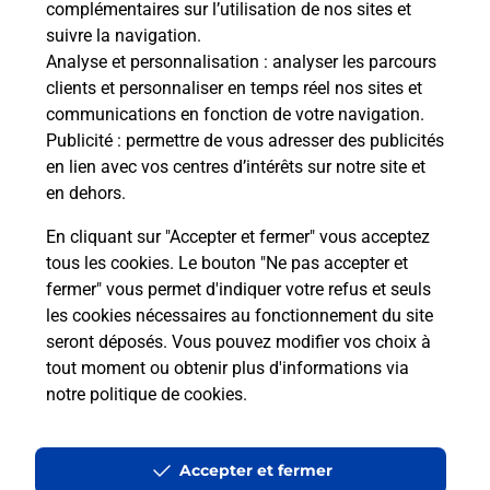
complémentaires sur l’utilisation de nos sites et
Le lien s'ouvre dans un nouvel onglet
suivre la navigation.
Boîte aux Lettres La Poste
Analyse et personnalisation
: analyser les parcours
Collecte du courrier aujourd'hui à
09h00
clients et personnaliser en temps réel nos sites et
communications en fonction de votre navigation.
5 Route De Voisey
Publicité
: permettre de vous adresser des publicités
52400
Voisey
en lien avec vos centres d’intérêts sur notre site et
en dehors.
Itinéraire
En cliquant sur "Accepter et fermer" vous acceptez
tous les cookies. Le bouton "Ne pas accepter et
fermer" vous permet d'indiquer votre refus et seuls
Localiser
Liste Boîtes aux lettres
Haute-Marne
Voisey
les cookies nécessaires au fonctionnement du site
seront déposés. Vous pouvez modifier vos choix à
tout moment ou obtenir plus d'informations via
notre politique de cookies
.
Plan du site
Accessibilité : partiellement conforme
Accepter et fermer