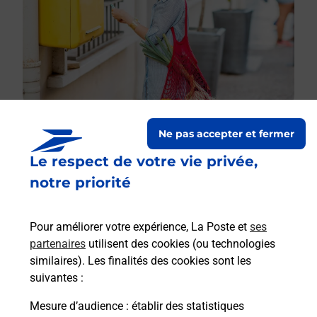
Ne pas accepter et fermer
Le respect de votre vie privée,
Le lien s'ouvre dans un nouvel onglet
Boîte aux lettres La Poste
notre priorité
Collecte du courrier aujourd'hui à
09h00
Pour améliorer votre expérience, La Poste et
ses
7 Place Lamartine
partenaires
utilisent des cookies (ou technologies
52400
Voisey
similaires). Les finalités des cookies sont les
suivantes :
Itinéraire
Mesure d’audience
: établir des statistiques