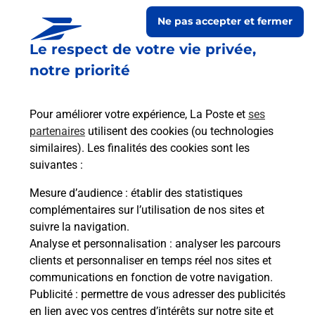
Ne pas accepter et fermer
Le respect de votre vie privée,
notre priorité
Pour améliorer votre expérience, La Poste et
ses
partenaires
utilisent des cookies (ou technologies
similaires). Les finalités des cookies sont les
Le lien s'ouvre dans un nouvel onglet
suivantes :
Boîte aux Lettres La Poste
Mesure d’audience
: établir des statistiques
Collecte du courrier aujourd'hui à
08h00
complémentaires sur l’utilisation de nos sites et
suivre la navigation.
Impasse Du Presbytere
Analyse et personnalisation
: analyser les parcours
52210
Villiers Sur Suize
clients et personnaliser en temps réel nos sites et
communications en fonction de votre navigation.
Itinéraire
Publicité
: permettre de vous adresser des publicités
en lien avec vos centres d’intérêts sur notre site et