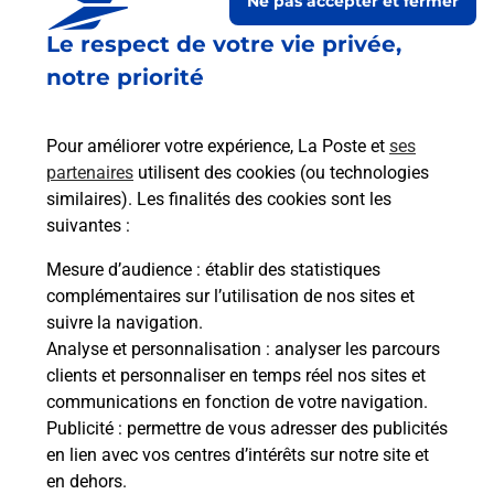
Ne pas accepter et fermer
Le respect de votre vie privée,
notre priorité
Pour améliorer votre expérience, La Poste et
ses
partenaires
utilisent des cookies (ou technologies
similaires). Les finalités des cookies sont les
Le lien s'ouvre dans un nouvel onglet
suivantes :
Boîte aux lettres La Poste
Mesure d’audience
: établir des statistiques
Prochaine collecte du courrier
jeudi
à
09h00
complémentaires sur l’utilisation de nos sites et
suivre la navigation.
1 Place De La Mairie
Analyse et personnalisation
: analyser les parcours
52400
Vicq
clients et personnaliser en temps réel nos sites et
communications en fonction de votre navigation.
Itinéraire
Publicité
: permettre de vous adresser des publicités
en lien avec vos centres d’intérêts sur notre site et
en dehors.