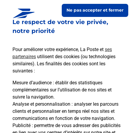
Ne pas accepter et fermer
Le respect de votre vie privée,
notre priorité
Pour améliorer votre expérience, La Poste et
ses
partenaires
utilisent des cookies (ou technologies
similaires). Les finalités des cookies sont les
Le lien s'ouvre dans un nouvel onglet
suivantes :
Boîte aux lettres La Poste
Mesure d’audience
: établir des statistiques
Prochaine collecte du courrier
vendredi
à
complémentaires sur l’utilisation de nos sites et
09h00
suivre la navigation.
Analyse et personnalisation
: analyser les parcours
4 Place Loizelot
clients et personnaliser en temps réel nos sites et
52500
Velles
communications en fonction de votre navigation.
Publicité
: permettre de vous adresser des publicités
Itinéraire
en lien avec vos centres d’intérêts sur notre site et