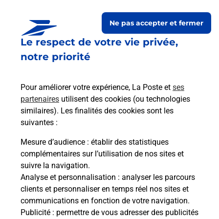
Le lien s'ouvre dans un nouvel onglet
Ne pas accepter et fermer
Boîte aux lettres La Poste
Le respect de votre vie privée,
Prochaine collecte du courrier
vendredi
à
notre priorité
09h00
30 Rue Jacques Brel
Pour améliorer votre expérience, La Poste et
ses
52100
Valcourt
partenaires
utilisent des cookies (ou technologies
similaires). Les finalités des cookies sont les
Itinéraire
suivantes :
Mesure d’audience
: établir des statistiques
Le lien s'ouvre dans un nouvel onglet
complémentaires sur l’utilisation de nos sites et
Boîte aux lettres La Poste
suivre la navigation.
Prochaine collecte du courrier
vendredi
à
Analyse et personnalisation
: analyser les parcours
09h00
clients et personnaliser en temps réel nos sites et
communications en fonction de votre navigation.
2 Rue D Hoericourt
Publicité
: permettre de vous adresser des publicités
52100
Valcourt