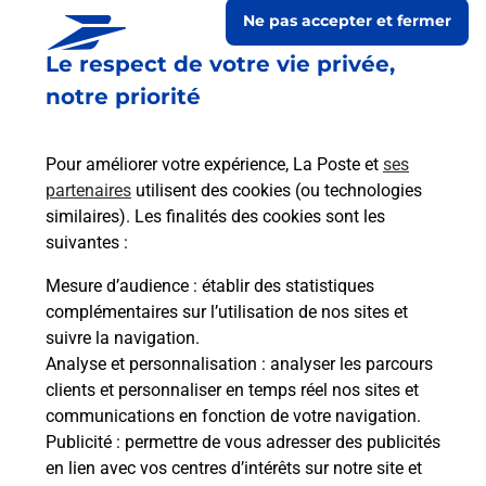
Ne pas accepter et fermer
Le respect de votre vie privée,
notre priorité
Pour améliorer votre expérience, La Poste et
ses
partenaires
utilisent des cookies (ou technologies
similaires). Les finalités des cookies sont les
suivantes :
Le lien s'ouvre dans un nouvel onglet
Boîte aux lettres La Poste
Mesure d’audience
: établir des statistiques
complémentaires sur l’utilisation de nos sites et
Prochaine collecte du courrier
samedi
à
08h00
suivre la navigation.
1 Place De La Mairie
Analyse et personnalisation
: analyser les parcours
52140
Sarrey
clients et personnaliser en temps réel nos sites et
communications en fonction de votre navigation.
Itinéraire
Publicité
: permettre de vous adresser des publicités
en lien avec vos centres d’intérêts sur notre site et