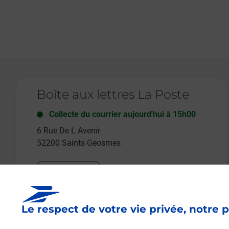
Le lien s'ouvre dans un nouvel onglet
Boîte aux lettres La Poste
Collecte du courrier aujourd'hui à
15h00
6 Rue De L Avenir
52200
Saints Geosmes
Itinéraire
Le respect de votre vie privée, notre p
Le lien s'ouvre dans un nouvel onglet
Boîte aux lettres La Poste