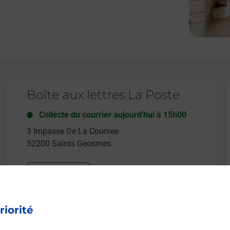
Le lien s'ouvre dans un nouvel onglet
L
Boîte aux lettres La Poste
Collecte du courrier aujourd'hui à
15h00
3 Impasse De La Courvee
52200
Saints Geosmes
Itinéraire
riorité
Le lien s'ouvre dans un nouvel onglet
L
Boîte aux lettres La Poste