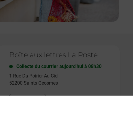
e lien s'ouvre dans un nouvel onglet
Boîte aux lettres La Poste
Collecte du courrier aujourd'hui à
08h30
1 Rue Du Poirier Au Ciel
52200
Saints Geosmes
Itinéraire
e lien s'ouvre dans un nouvel onglet
Boîte aux lettres La Poste