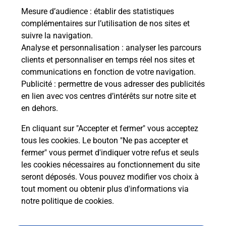
Mesure d’audience
: établir des statistiques
Le lien s'ouvre dans un nouvel onglet
complémentaires sur l’utilisation de nos sites et
Boîte aux Lettres La Poste
suivre la navigation.
Analyse et personnalisation
: analyser les parcours
Collecte du courrier aujourd'hui à
08h00
clients et personnaliser en temps réel nos sites et
1 Route De Busson
communications en fonction de votre navigation.
52270
Roches Bettaincourt
Publicité
: permettre de vous adresser des publicités
en lien avec vos centres d’intérêts sur notre site et
Itinéraire
en dehors.
En cliquant sur "Accepter et fermer" vous acceptez
tous les cookies. Le bouton "Ne pas accepter et
Localiser
Liste Boîtes aux lettres
Haute-Marne
fermer" vous permet d'indiquer votre refus et seuls
Roches Bettaincourt
les cookies nécessaires au fonctionnement du site
seront déposés. Vous pouvez modifier vos choix à
tout moment ou obtenir plus d'informations via
notre politique de cookies
.
Plan du site