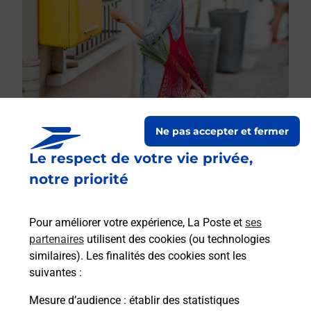
Ne pas accepter et fermer
Le respect de votre vie privée,
Le lien s'ouvre dans un nouvel onglet
Boîte aux lettres La Poste
notre priorité
Prochaine collecte du courrier
samedi
à
09h00
Pour améliorer votre expérience, La Poste et
ses
25 Grande Rue
partenaires
utilisent des cookies (ou technologies
52100
Perthes
similaires). Les finalités des cookies sont les
suivantes :
Itinéraire
Mesure d’audience
: établir des statistiques