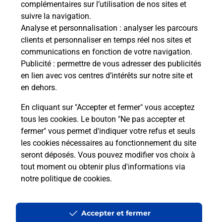
complémentaires sur l’utilisation de nos sites et
Le lien s'ouvre dans un nouvel onglet
suivre la navigation.
Boîte aux Lettres La Poste
Analyse et personnalisation
: analyser les parcours
Prochaine collecte du courrier
samedi
à
09h00
clients et personnaliser en temps réel nos sites et
communications en fonction de votre navigation.
31 Rue De L Europe
Publicité
: permettre de vous adresser des publicités
52100
Perthes
en lien avec vos centres d’intérêts sur notre site et
en dehors.
Itinéraire
En cliquant sur "Accepter et fermer" vous acceptez
tous les cookies. Le bouton "Ne pas accepter et
fermer" vous permet d'indiquer votre refus et seuls
Localiser
Liste Boîtes aux lettres
Haute-Marne
Perthes
les cookies nécessaires au fonctionnement du site
seront déposés. Vous pouvez modifier vos choix à
tout moment ou obtenir plus d'informations via
notre politique de cookies
.
Plan du site
Accessibilité : partiellement conforme
Accepter et fermer