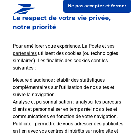
Ne pas accepter et fermer
Le respect de votre vie privée,
notre priorité
Pour améliorer votre expérience, La Poste et
ses
partenaires
utilisent des cookies (ou technologies
similaires). Les finalités des cookies sont les
suivantes :
Le lien s'ouvre dans un nouvel onglet
Boîte aux lettres La Poste
Mesure d’audience
: établir des statistiques
complémentaires sur l’utilisation de nos sites et
Prochaine collecte du courrier
lundi
à
09h00
suivre la navigation.
7 Rue Des 3 Fontaines
Analyse et personnalisation
: analyser les parcours
52250
Orcevaux
clients et personnaliser en temps réel nos sites et
communications en fonction de votre navigation.
Itinéraire
Publicité
: permettre de vous adresser des publicités
en lien avec vos centres d’intérêts sur notre site et