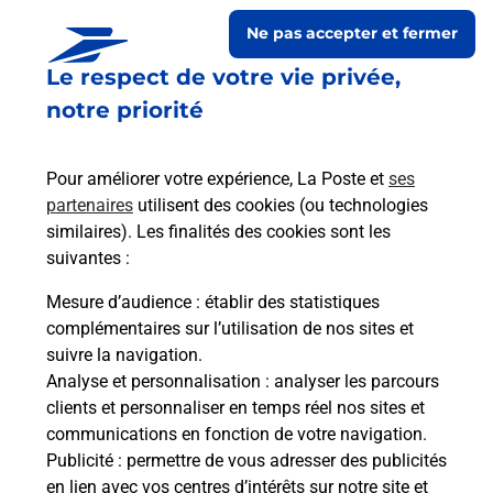
Ne pas accepter et fermer
Le respect de votre vie privée,
notre priorité
Pour améliorer votre expérience, La Poste et
ses
partenaires
utilisent des cookies (ou technologies
similaires). Les finalités des cookies sont les
Le lien s'ouvre dans un nouvel onglet
suivantes :
Boîte aux lettres La Poste
Mesure d’audience
: établir des statistiques
Prochaine collecte du courrier
lundi
à
09h00
complémentaires sur l’utilisation de nos sites et
suivre la navigation.
1 Rue De L Eglise
Analyse et personnalisation
: analyser les parcours
52230
Noncourt Sur Le Rongeant
clients et personnaliser en temps réel nos sites et
communications en fonction de votre navigation.
Itinéraire
Publicité
: permettre de vous adresser des publicités
en lien avec vos centres d’intérêts sur notre site et