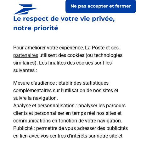
Ne pas accepter et fermer
Le respect de votre vie privée,
notre priorité
Pour améliorer votre expérience, La Poste et
ses
partenaires
utilisent des cookies (ou technologies
similaires). Les finalités des cookies sont les
suivantes :
Le lien s'ouvre dans un nouvel onglet
Boîte aux lettres La Poste
Mesure d’audience
: établir des statistiques
complémentaires sur l’utilisation de nos sites et
Collecte du courrier aujourd'hui à
09h00
suivre la navigation.
9 Grande Rue
Analyse et personnalisation
: analyser les parcours
52310
Meures
clients et personnaliser en temps réel nos sites et
communications en fonction de votre navigation.
Itinéraire
Publicité
: permettre de vous adresser des publicités
en lien avec vos centres d’intérêts sur notre site et