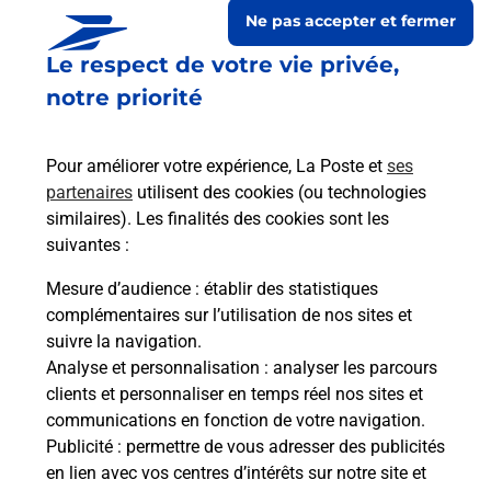
Ne pas accepter et fermer
Le respect de votre vie privée,
notre priorité
Pour améliorer votre expérience, La Poste et
ses
partenaires
utilisent des cookies (ou technologies
similaires). Les finalités des cookies sont les
suivantes :
Le lien s'ouvre dans un nouvel onglet
Boîte aux Lettres La Poste
Mesure d’audience
: établir des statistiques
complémentaires sur l’utilisation de nos sites et
Prochaine collecte du courrier
lundi
à
08h30
suivre la navigation.
3 Rue De La Mairie
Analyse et personnalisation
: analyser les parcours
52200
Mardor
clients et personnaliser en temps réel nos sites et
communications en fonction de votre navigation.
Itinéraire
Publicité
: permettre de vous adresser des publicités
en lien avec vos centres d’intérêts sur notre site et