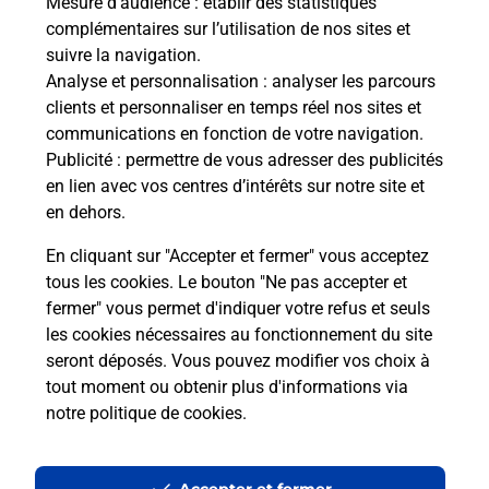
Mesure d’audience
: établir des statistiques
Le lien s'ouvre dans un nouvel onglet
complémentaires sur l’utilisation de nos sites et
Boîte aux lettres La Poste
suivre la navigation.
Analyse et personnalisation
: analyser les parcours
Prochaine collecte du courrier
samedi
à
08h00
clients et personnaliser en temps réel nos sites et
6 Rue De Lausanne
communications en fonction de votre navigation.
52250
Longeau Percey
Publicité
: permettre de vous adresser des publicités
en lien avec vos centres d’intérêts sur notre site et
Itinéraire
en dehors.
En cliquant sur "Accepter et fermer" vous acceptez
tous les cookies. Le bouton "Ne pas accepter et
Localiser
Liste Boîtes aux lettres
Haute-Marne
fermer" vous permet d'indiquer votre refus et seuls
Longeau Percey
les cookies nécessaires au fonctionnement du site
seront déposés. Vous pouvez modifier vos choix à
tout moment ou obtenir plus d'informations via
notre politique de cookies
.
Plan du site
Accessibilité : partiellement conforme