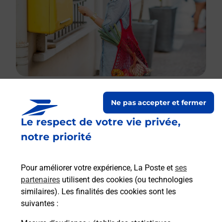
Ne pas accepter et fermer
Le lien s'ouvre dans un nouvel onglet
Le respect de votre vie privée,
Boîte aux lettres La Poste
notre priorité
Prochaine collecte du courrier
samedi
à
08h00
29 Rue De Champagne
Pour améliorer votre expérience, La Poste et
ses
52250
Longeau Percey
partenaires
utilisent des cookies (ou technologies
similaires). Les finalités des cookies sont les
Itinéraire
suivantes :