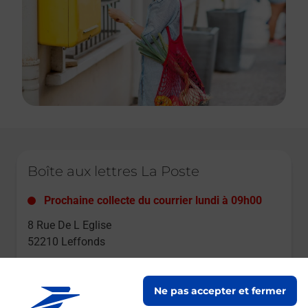
Le lien s'ouvre dans un nouvel onglet
Boîte aux lettres La Poste
Prochaine collecte du courrier
lundi
à
09h00
8 Rue De L Eglise
52210
Leffonds
Itinéraire
Ne pas accepter et fermer