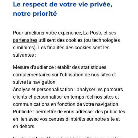
Le respect de votre vie privée,
Le lien s'ouvre dans un nouvel onglet
Boîte aux lettres La Poste
notre priorité
Prochaine collecte du courrier
lundi
à
09h00
Pour améliorer votre expérience, La Poste et
ses
4 Rue De L Abbaye
partenaires
utilisent des cookies (ou technologies
52210
Leffonds
similaires). Les finalités des cookies sont les
suivantes :
Itinéraire
Mesure d’audience
: établir des statistiques
complémentaires sur l’utilisation de nos sites et
Le lien s'ouvre dans un nouvel onglet
suivre la navigation.
Boîte aux lettres La Poste
Analyse et personnalisation
: analyser les parcours
Prochaine collecte du courrier
lundi
à
09h00
clients et personnaliser en temps réel nos sites et
communications en fonction de votre navigation.
2 Rue De Rimauchon
Publicité
: permettre de vous adresser des publicités
52210
Leffonds
en lien avec vos centres d’intérêts sur notre site et
en dehors.
Itinéraire