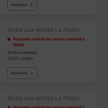
Itinéraire
e lien s'ouvre dans un nouvel onglet
Boîte aux lettres La Poste
Prochaine collecte du courrier
vendredi
à
09h00
28 Rue Gambetta
52200
Langres
Itinéraire
e lien s'ouvre dans un nouvel onglet
Boîte aux lettres La Poste
Prochaine collecte du courrier
vendredi
à