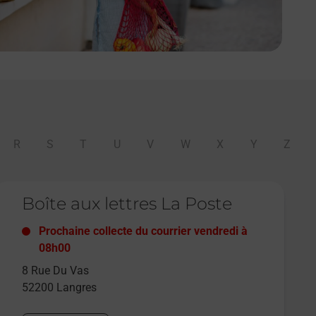
R
S
T
U
V
W
X
Y
Z
e lien s'ouvre dans un nouvel onglet
Boîte aux lettres La Poste
Prochaine collecte du courrier
vendredi
à
08h00
8 Rue Du Vas
52200
Langres