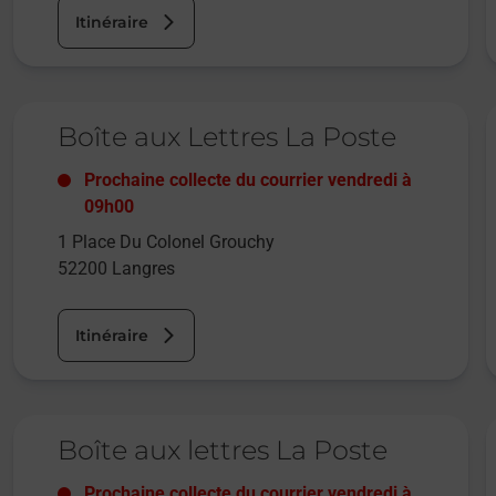
Itinéraire
Le lien s'ouvre dans un nouvel onglet
L
Boîte aux Lettres La Poste
Prochaine collecte du courrier
vendredi
à
09h00
1 Place Du Colonel Grouchy
52200
Langres
Itinéraire
Le lien s'ouvre dans un nouvel onglet
L
Boîte aux lettres La Poste
Prochaine collecte du courrier
vendredi
à