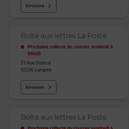
Itinéraire
Le lien s'ouvre dans un nouvel onglet
Boîte aux lettres La Poste
Prochaine collecte du courrier
vendredi
à
09h00
23 Rue Diderot
52200
Langres
Itinéraire
Le lien s'ouvre dans un nouvel onglet
Boîte aux lettres La Poste
Prochaine collecte du courrier
vendredi
à