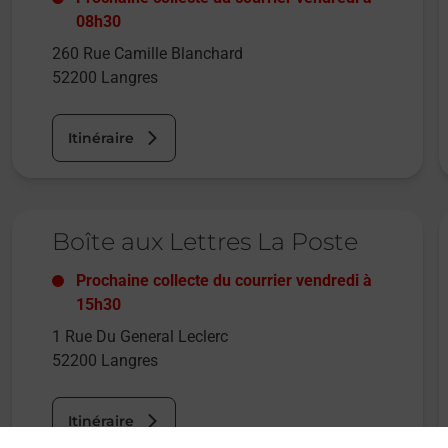
08h30
260 Rue Camille Blanchard
52200
Langres
Itinéraire
Le lien s'ouvre dans un nouvel onglet
L
Boîte aux Lettres La Poste
Prochaine collecte du courrier
vendredi
à
15h30
1 Rue Du General Leclerc
52200
Langres
Itinéraire