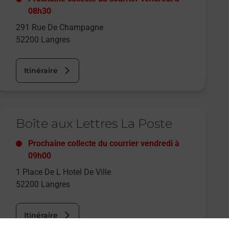
08h30
291 Rue De Champagne
52200
Langres
Itinéraire
e lien s'ouvre dans un nouvel onglet
Boîte aux Lettres La Poste
Prochaine collecte du courrier
vendredi
à
09h00
1 Place De L Hotel De Ville
52200
Langres
Itinéraire