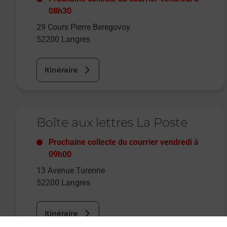
08h30
29 Cours Pierre Beregovoy
52200
Langres
Itinéraire
Le lien s'ouvre dans un nouvel onglet
Boîte aux lettres La Poste
Prochaine collecte du courrier
vendredi
à
09h00
13 Avenue Turenne
52200
Langres
Itinéraire