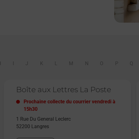
H
I
J
K
L
M
N
O
P
Q
Le lien s'ouvre dans un nouvel onglet
L
Boîte aux Lettres La Poste
Prochaine collecte du courrier
vendredi
à
15h30
1 Rue Du General Leclerc
52200
Langres