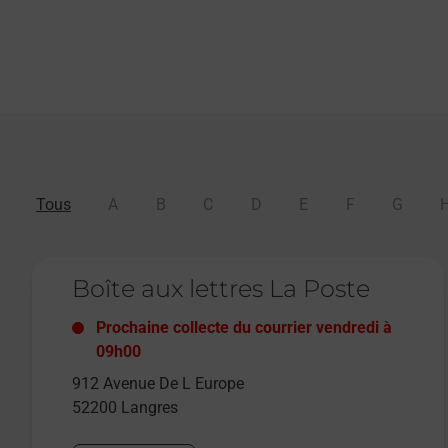
Tous
A
B
C
D
E
F
G
Le lien s'ouvre dans un nouvel onglet
Boîte aux lettres La Poste
Prochaine collecte du courrier
vendredi
à
09h00
912 Avenue De L Europe
52200
Langres