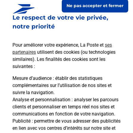
Ne pas accepter et fermer
Le respect de votre vie privée,
notre priorité
Pour améliorer votre expérience, La Poste et
ses
partenaires
utilisent des cookies (ou technologies
similaires). Les finalités des cookies sont les
suivantes :
Le lien s'ouvre dans un nouvel onglet
Boîte aux lettres La Poste
Mesure d’audience
: établir des statistiques
complémentaires sur l’utilisation de nos sites et
Collecte du courrier aujourd'hui à
09h00
suivre la navigation.
20 Rue Du Charmoy
Analyse et personnalisation
: analyser les parcours
52310
Lamancine
clients et personnaliser en temps réel nos sites et
communications en fonction de votre navigation.
Itinéraire
Publicité
: permettre de vous adresser des publicités
en lien avec vos centres d’intérêts sur notre site et