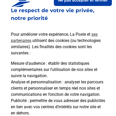
Ne pas accepter et fermer
Le respect de votre vie privée,
notre priorité
Pour améliorer votre expérience, La Poste et
ses
partenaires
utilisent des cookies (ou technologies
similaires). Les finalités des cookies sont les
Le lien s'ouvre dans un nouvel onglet
suivantes :
Boîte aux lettres La Poste
Mesure d’audience
: établir des statistiques
Prochaine collecte du courrier
samedi
à
08h00
complémentaires sur l’utilisation de nos sites et
suivre la navigation.
21 Grande Rue
Analyse et personnalisation
: analyser les parcours
52500
Gilley
clients et personnaliser en temps réel nos sites et
communications en fonction de votre navigation.
Itinéraire
Publicité
: permettre de vous adresser des publicités
en lien avec vos centres d’intérêts sur notre site et
en dehors.