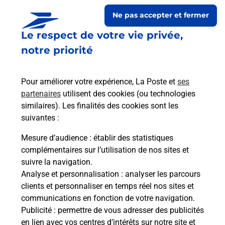
Ne pas accepter et fermer
Le respect de votre vie privée,
notre priorité
Pour améliorer votre expérience, La Poste et
ses
partenaires
utilisent des cookies (ou technologies
similaires). Les finalités des cookies sont les
Le lien s'ouvre dans un nouvel onglet
suivantes :
Boîte aux Lettres La Poste
Mesure d’audience
: établir des statistiques
Collecte du courrier aujourd'hui à
09h00
complémentaires sur l’utilisation de nos sites et
suivre la navigation.
Rue Ergolaire
Analyse et personnalisation
: analyser les parcours
52150
Doncourt Sur Meuse
clients et personnaliser en temps réel nos sites et
communications en fonction de votre navigation.
Itinéraire
Publicité
: permettre de vous adresser des publicités
en lien avec vos centres d’intérêts sur notre site et