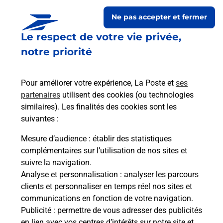
Ne pas accepter et fermer
Le respect de votre vie privée,
notre priorité
Pour améliorer votre expérience, La Poste et
ses
partenaires
utilisent des cookies (ou technologies
similaires). Les finalités des cookies sont les
Le lien s'ouvre dans un nouvel onglet
suivantes :
Boîte aux Lettres La Poste
Mesure d’audience
: établir des statistiques
Prochaine collecte du courrier
vendredi
à
complémentaires sur l’utilisation de nos sites et
09h00
suivre la navigation.
Analyse et personnalisation
: analyser les parcours
1 Rue De La Fontaine
clients et personnaliser en temps réel nos sites et
52700
Darmannes
communications en fonction de votre navigation.
Publicité
: permettre de vous adresser des publicités
Itinéraire
en lien avec vos centres d’intérêts sur notre site et