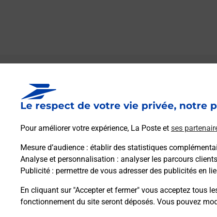
Le lien s'ouvre dans un nouvel onglet
Boîte aux lettres La Poste
Le respect de votre vie privée, notre p
Prochaine collecte du courrier
vendredi
à
09h00
Pour améliorer votre expérience, La Poste et
ses partenair
4 Rue Emilie Du Chatelet
52110
Cirey Sur Blaise
Mesure d’audience
: établir des statistiques complémentair
Analyse et personnalisation
: analyser les parcours client
Publicité
: permettre de vous adresser des publicités en lie
Itinéraire
En cliquant sur "Accepter et fermer" vous acceptez tous le
fonctionnement du site seront déposés. Vous pouvez modi