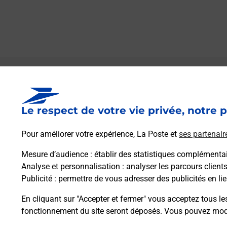
Le lien s'ouvre dans un nouvel onglet
Boîte aux Lettres La Poste
Le respect de votre vie privée, notre p
Collecte du courrier aujourd'hui à
09h00
6 Rue Du Baron De Beine
Pour améliorer votre expérience, La Poste et
ses partenair
52000
Buxieres Les Villiers
Mesure d’audience
: établir des statistiques complémentair
Analyse et personnalisation
: analyser les parcours client
Itinéraire
Publicité
: permettre de vous adresser des publicités en lie
En cliquant sur "Accepter et fermer" vous acceptez tous le
fonctionnement du site seront déposés. Vous pouvez modi