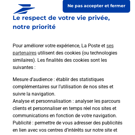
Ne pas accepter et fermer
Le respect de votre vie privée,
notre priorité
Pour améliorer votre expérience, La Poste et
ses
partenaires
utilisent des cookies (ou technologies
similaires). Les finalités des cookies sont les
suivantes :
Le lien s'ouvre dans un nouvel onglet
Boîte aux lettres La Poste
Mesure d’audience
: établir des statistiques
complémentaires sur l’utilisation de nos sites et
Collecte du courrier aujourd'hui à
09h00
suivre la navigation.
5 Rue De Colombey
Analyse et personnalisation
: analyser les parcours
52130
Brousseval
clients et personnaliser en temps réel nos sites et
communications en fonction de votre navigation.
Itinéraire
Publicité
: permettre de vous adresser des publicités
en lien avec vos centres d’intérêts sur notre site et