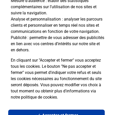
Mesure d’audience
: établir des statistiques
Le lien s'ouvre dans un nouvel onglet
complémentaires sur l’utilisation de nos sites et
Boîte aux lettres La Poste
suivre la navigation.
Analyse et personnalisation
: analyser les parcours
Collecte du courrier aujourd'hui à
08h00
clients et personnaliser en temps réel nos sites et
8 Rue De L Eglise
communications en fonction de votre navigation.
52150
Brainville Sur Meuse
Publicité
: permettre de vous adresser des publicités
en lien avec vos centres d’intérêts sur notre site et
Itinéraire
en dehors.
En cliquant sur "Accepter et fermer" vous acceptez
tous les cookies. Le bouton "Ne pas accepter et
Localiser
Liste Boîtes aux lettres
Haute-Marne
fermer" vous permet d'indiquer votre refus et seuls
Brainville Sur Meuse
les cookies nécessaires au fonctionnement du site
seront déposés. Vous pouvez modifier vos choix à
tout moment ou obtenir plus d'informations via
notre politique de cookies
.
Plan du site
Accessibilité : partiellement conforme