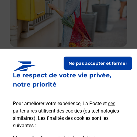
Ne pas accepter et fermer
Le lien s'ouvre dans un nouvel onglet
Le respect de votre vie privée,
Boîte aux lettres La Poste
notre priorité
Collecte du courrier aujourd'hui à
08h00
16 Rue Sainte Barbe
Pour améliorer votre expérience, La Poste et
ses
52150
Brainville Sur Meuse
partenaires
utilisent des cookies (ou technologies
similaires). Les finalités des cookies sont les
Itinéraire
suivantes :