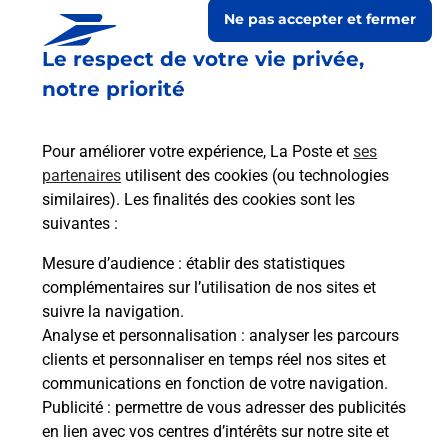
Ne pas accepter et fermer
Le respect de votre vie privée,
notre priorité
Pour améliorer votre expérience, La Poste et
ses
partenaires
utilisent des cookies (ou technologies
similaires). Les finalités des cookies sont les
suivantes :
Le lien s'ouvre dans un nouvel onglet
Boîte aux lettres La Poste
Mesure d’audience
: établir des statistiques
complémentaires sur l’utilisation de nos sites et
Prochaine collecte du courrier
lundi
à
09h00
suivre la navigation.
9 Rue Du Four
Analyse et personnalisation
: analyser les parcours
52110
Bouzancourt
clients et personnaliser en temps réel nos sites et
communications en fonction de votre navigation.
Itinéraire
Publicité
: permettre de vous adresser des publicités
en lien avec vos centres d’intérêts sur notre site et