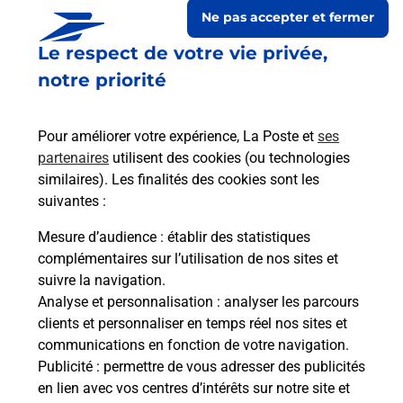
Ne pas accepter et fermer
Le respect de votre vie privée,
notre priorité
Pour améliorer votre expérience, La Poste et
ses
partenaires
utilisent des cookies (ou technologies
similaires). Les finalités des cookies sont les
suivantes :
Le lien s'ouvre dans un nouvel onglet
Boîte aux lettres La Poste
Mesure d’audience
: établir des statistiques
complémentaires sur l’utilisation de nos sites et
Collecte du courrier aujourd'hui à
09h00
suivre la navigation.
2 Rue Notre Dame
Analyse et personnalisation
: analyser les parcours
52300
Blecourt
clients et personnaliser en temps réel nos sites et
communications en fonction de votre navigation.
Itinéraire
Publicité
: permettre de vous adresser des publicités
en lien avec vos centres d’intérêts sur notre site et