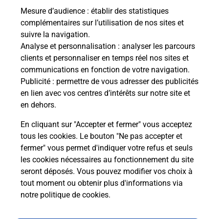
Mesure d’audience
: établir des statistiques
Le lien s'ouvre dans un nouvel onglet
complémentaires sur l’utilisation de nos sites et
Boîte aux lettres La Poste
suivre la navigation.
Analyse et personnalisation
: analyser les parcours
Collecte du courrier aujourd'hui à
09h00
clients et personnaliser en temps réel nos sites et
Rue De La Gare
communications en fonction de votre navigation.
52170
Bayard Sur Marne
Publicité
: permettre de vous adresser des publicités
en lien avec vos centres d’intérêts sur notre site et
Itinéraire
en dehors.
En cliquant sur "Accepter et fermer" vous acceptez
tous les cookies. Le bouton "Ne pas accepter et
Localiser
Liste Boîtes aux lettres
Haute-Marne
fermer" vous permet d'indiquer votre refus et seuls
Bayard Sur Marne
les cookies nécessaires au fonctionnement du site
seront déposés. Vous pouvez modifier vos choix à
tout moment ou obtenir plus d'informations via
notre politique de cookies
.
Plan du site