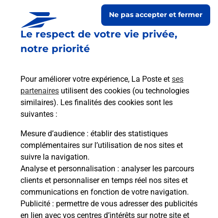
Ne pas accepter et fermer
Le respect de votre vie privée,
notre priorité
Pour améliorer votre expérience, La Poste et
ses
partenaires
utilisent des cookies (ou technologies
similaires). Les finalités des cookies sont les
Le lien s'ouvre dans un nouvel onglet
suivantes :
Boîte aux lettres La Poste
Mesure d’audience
: établir des statistiques
Collecte du courrier aujourd'hui à
09h00
complémentaires sur l’utilisation de nos sites et
suivre la navigation.
19 Rue De La Garenne
Analyse et personnalisation
: analyser les parcours
52240
Audeloncourt
clients et personnaliser en temps réel nos sites et
communications en fonction de votre navigation.
Itinéraire
Publicité
: permettre de vous adresser des publicités
en lien avec vos centres d’intérêts sur notre site et