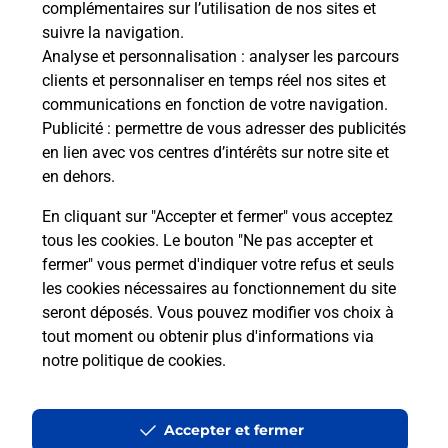
complémentaires sur l’utilisation de nos sites et
Le lien s'ouvre dans un nouvel onglet
suivre la navigation.
Boîte aux lettres La Poste
Analyse et personnalisation
: analyser les parcours
Collecte du courrier aujourd'hui à
09h00
clients et personnaliser en temps réel nos sites et
communications en fonction de votre navigation.
13 Grande Rue
Publicité
: permettre de vous adresser des publicités
52250
Aprey
en lien avec vos centres d’intérêts sur notre site et
en dehors.
Itinéraire
En cliquant sur "Accepter et fermer" vous acceptez
tous les cookies. Le bouton "Ne pas accepter et
fermer" vous permet d'indiquer votre refus et seuls
Localiser
Liste Boîtes aux lettres
Haute-Marne
Aprey
les cookies nécessaires au fonctionnement du site
seront déposés. Vous pouvez modifier vos choix à
tout moment ou obtenir plus d'informations via
notre politique de cookies
.
Plan du site
Accessibilité : partiellement conforme
Accepter et fermer