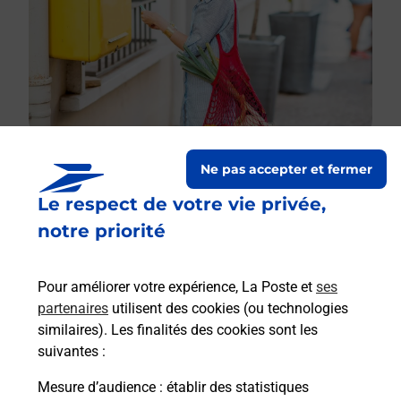
Ne pas accepter et fermer
Le respect de votre vie privée,
Le lien s'ouvre dans un nouvel onglet
Boîte aux lettres La Poste
notre priorité
Collecte du courrier aujourd'hui à
09h00
Pour améliorer votre expérience, La Poste et
ses
3 Place Du Marche
partenaires
utilisent des cookies (ou technologies
52250
Aprey
similaires). Les finalités des cookies sont les
suivantes :
Itinéraire
Mesure d’audience
: établir des statistiques