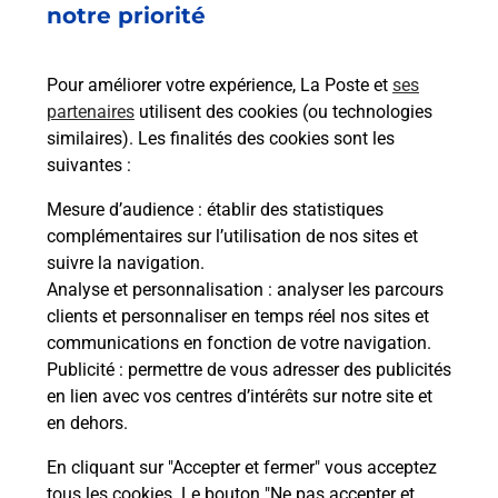
Boîte aux lettres La Poste
notre priorité
Collecte du courrier aujourd'hui à
08h00
Pour améliorer votre expérience, La Poste et
ses
36 Rue Du Mont Courant
partenaires
utilisent des cookies (ou technologies
43350
Saint Paulien
similaires). Les finalités des cookies sont les
suivantes :
Itinéraire
Mesure d’audience
: établir des statistiques
complémentaires sur l’utilisation de nos sites et
Le lien s'ouvre dans un nouvel onglet
suivre la navigation.
Boîte aux Lettres La Poste
Analyse et personnalisation
: analyser les parcours
Collecte du courrier aujourd'hui à
08h00
clients et personnaliser en temps réel nos sites et
communications en fonction de votre navigation.
20 Rue Bela Chareira
Publicité
: permettre de vous adresser des publicités
43350
Saint Paulien
en lien avec vos centres d’intérêts sur notre site et
en dehors.
Itinéraire
En cliquant sur "Accepter et fermer" vous acceptez
tous les cookies. Le bouton "Ne pas accepter et