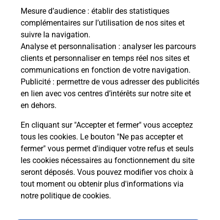
Mesure d’audience
: établir des statistiques
Le lien s'ouvre dans un nouvel onglet
complémentaires sur l’utilisation de nos sites et
Boîte aux Lettres La Poste
suivre la navigation.
Analyse et personnalisation
: analyser les parcours
Prochaine collecte du courrier
lundi
à
08h00
clients et personnaliser en temps réel nos sites et
100 Rue De Charcon
communications en fonction de votre navigation.
43150
Saint Martin De Fugeres
Publicité
: permettre de vous adresser des publicités
en lien avec vos centres d’intérêts sur notre site et
Itinéraire
en dehors.
En cliquant sur "Accepter et fermer" vous acceptez
tous les cookies. Le bouton "Ne pas accepter et
Localiser
Liste Boîtes aux lettres
Haute-Loire
fermer" vous permet d'indiquer votre refus et seuls
Saint Martin De Fugeres
les cookies nécessaires au fonctionnement du site
seront déposés. Vous pouvez modifier vos choix à
tout moment ou obtenir plus d'informations via
notre politique de cookies
.
Plan du site